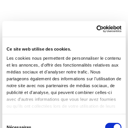
Ce site web utilise des cookies.
Les cookies nous permettent de personnaliser le contenu
et les annonces, d'offrir des fonctionnalités relatives aux
NEUF ou RÉNOVATION
médias sociaux et d'analyser notre trafic. Nous
partageons également des informations sur l'utilisation de
COURANT FORT ou COURANT FAIBLE
notre site avec nos partenaires de médias sociaux, de
publicité et d'analyse, qui peuvent combiner celles-ci
avec d'autres informations que vous leur avez fournies
MISE EN CONFORMITÉ Q18 ou LEVÉE
ou qu'ils ont collectées lors de votre utilisation de leurs
DES RÉSERVES
services.
Sélection
Nécessaires